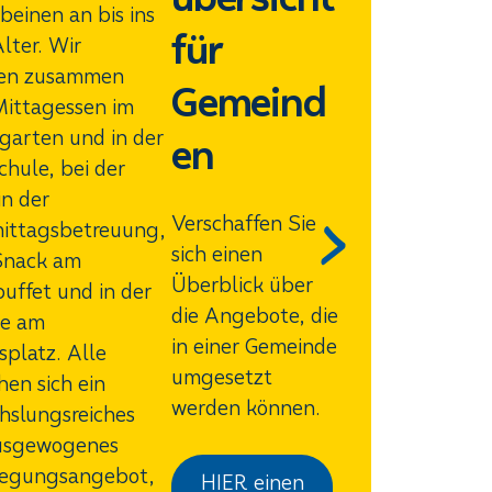
beinen an bis ins
für
lter. Wir
en zusammen
Gemeind
ittagessen im
garten und in der
en
chule, bei der
in der
Verschaffen Sie
ittagsbetreuung,
sich einen
Snack am
Überblick über
uffet und in der
die Angebote, die
ne am
in einer Gemeinde
splatz. Alle
umgesetzt
en sich ein
werden können.
hslungsreiches
usgewogenes
legungsangebot,
HIER einen