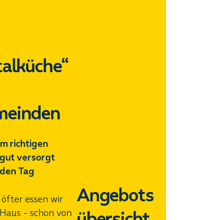
talküche“
meinden
m richtigen
gut versorgt
 den Tag
Angebots
öfter essen wir
übersicht
Haus - schon von