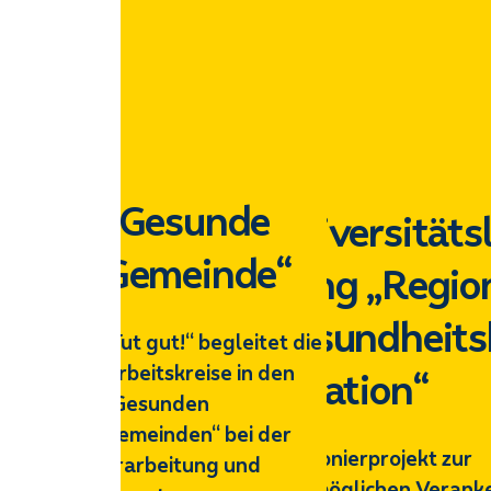
„Gesunde
Universitäts
Gemeinde“
gang „Regio
Gesundheits
„Tut gut!“ begleitet die
Arbeitskreise in den
dination“
„Gesunden
Gemeinden“ bei der
Ein Pionierprojekt zur
Erarbeitung und
bestmöglichen Verank