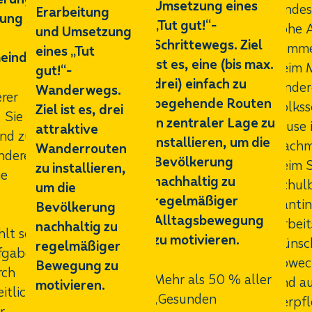
Umsetzung eines
Kindes
Erarbeitung
rung
„Tut gut!“-
hohe A
und Umsetzung
Schrittewegs. Ziel
komm
eines „Tut
einden.
ist es, eine (bis max.
beim M
gut!“-
drei) einfach zu
Kinder
Wanderwegs.
erer
begehende Routen
Volkss
Ziel ist es, drei
 Sie zu
in zentraler Lage zu
Jause 
attraktive
und zu
installieren, um die
Nachm
Wanderrouten
ondere
Bevölkerung
beim 
zu installieren,
ie
nachhaltig zu
Schulb
um die
regelmäßiger
Kanti
Bevölkerung
Alltagsbewegung
Arbeit
nachhaltig zu
lt seit
zu motivieren.
wünsch
regelmäßiger
fgaben
abwec
Bewegung zu
rch
Mehr als 50 % aller
und a
motivieren.
itliche
„Gesunden
Verpf
r