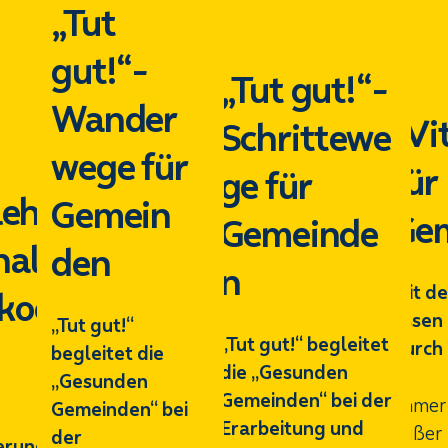
„Tut
gut!“-
„Tut gut!“-
Wander
„Vi
Schrittewe
wege für
für
ge für
lehr
Gemein
Ge
Gemeinde
nale
den
n
Mit de
koor
Essen 
„Tut gut!“
„Tut gut!“ begleitet
durch
begleitet die
die „Gesunden
„Gesunden
Gemeinden“ bei der
Immer 
Gemeinden“ bei
Erarbeitung und
außer 
der
erung