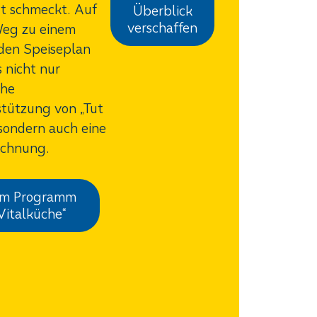
t schmeckt. Auf
Überblick
verschaffen
eg zu einem
den Speiseplan
s nicht nur
che
tützung von „Tut
 sondern auch eine
ichnung.
m Programm
Vitalküche“