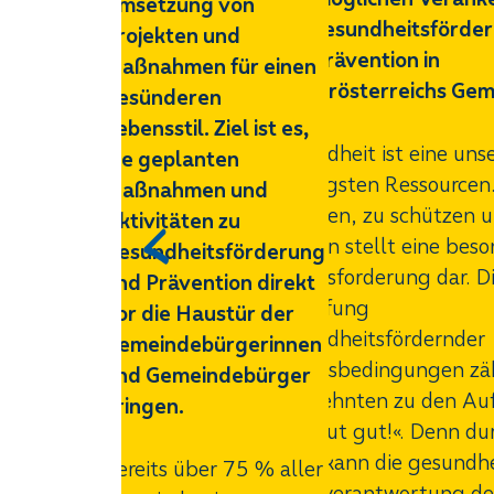
Umsetzung von
der Gesundheitsförde
Projekten und
und Prävention in
Maßnahmen für einen
Niederösterreichs Gem
gesünderen
Lebensstil. Ziel ist es,
Gesundheit ist eine uns
die geplanten
wichtigsten Ressourcen.
Maßnahmen und
erhalten, zu schützen 
Aktivitäten zu
fördern stellt eine bes
Gesundheitsförderung
Herausforderung dar. D
und Prävention direkt
Schaffung
vor die Haustür der
gesundheitsfördernder
Gemeindebürgerinnen
Lebensbedingungen zäh
und Gemeindebürger
Jahrzehnten zu den Au
bringen.
von »Tut gut!«. Denn du
diese kann die gesundhe
Bereits über 75 % aller
Eigenverantwortung de