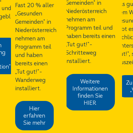
Gemeinden“ in
das gu
Fast 20 % aller
n und
Niederösterreich
dem W
„Gesunden
geblich
nehmen am
gesun
Gemeinden“ in
Programm teil und
gibt e
Niederösterreich
haben bereits einen
fachli
nehmen am
„Tut gut!“-
m
Unters
Programm teil
ang
Schritteweg
gut!“,
und haben
installiert.
Ausze
bereits einen
tion“
„Tut gut!“-
Wanderweg
Weitere
Zu
installiert.
Informationen
„
finden Sie
HIER
Hier
erfahren
Sie mehr