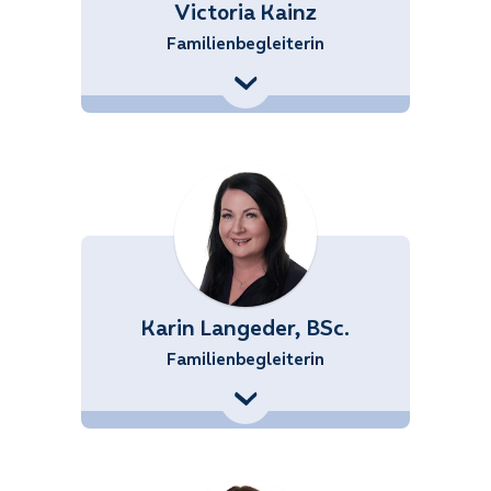
Victoria Kainz
Familienbegleiterin
+43 (676) 858 70 34519
Victoria.Kainz@noetutgut.at
Karin Langeder, BSc.
Familienbegleiterin
+43 (676) 858 70 34544
Karin.Langeder@noetutgut.at