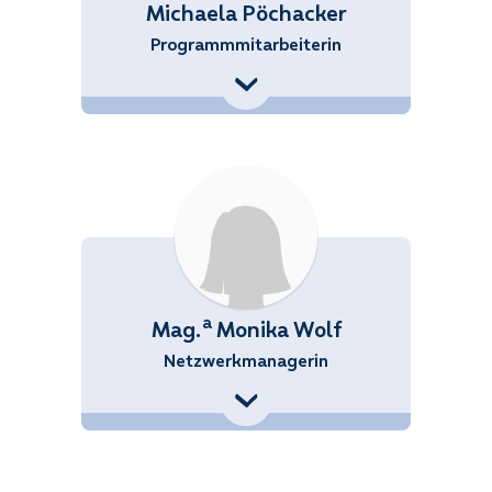
Michaela Pöchacker
Programmmitarbeiterin
+43 (676) 858 70 34100
chaela.Poechacker@noetutgut.at
a
Mag.
Monika Wolf
Netzwerkmanagerin
+43 (676) 858 70 34557
Monika.Wolf@noetutgut.at