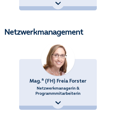
Berit.Illich-
Gugler@noetutgut.at
Netzwerkmanagement
a
Mag.
(FH) Freia Forster
Netzwerkmanagerin &
Programmmitarbeiterin
+43 (676) 858 70 34513
Freia.Forster@noetutgut.at