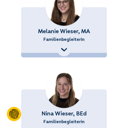
Melanie Wieser, MA
Familienbegleiterin
+43 (676) 858 70 34556
Melanie.Wieser@noetutgut.at
Nina Wieser, BEd
Familienbegleiterin
+43 (676) 858 70 34555