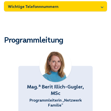
Wichtige Telefonnnummern
Programmleitung
a
Mag.
Berit Illich-Gugler,
MSc
Programmleiterin „Netzwerk
Familie“
+43 (676) 858 70
34528