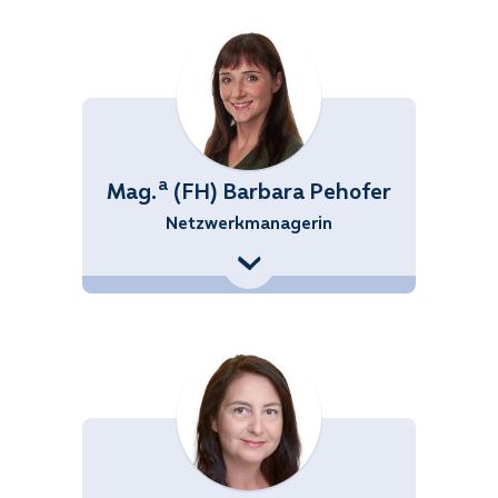
a
Mag.
(FH) Barbara Pehofer
Netzwerkmanagerin
+43 (676) 858 70 34552
Barbara.Pehofer@noetutgut.at