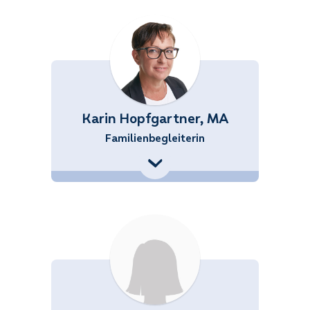
Karin Hopfgartner, MA
Familienbegleiterin
+43 (676) 858 70 34524
Karin.Hopfgartner@noetutgut.at