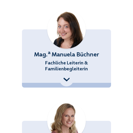
a
Mag.
Manuela Büchner
Fachliche Leiterin &
Familienbegleiterin
+43 (676) 858 70 34547
Manuela.Buechner@noetutgut.at