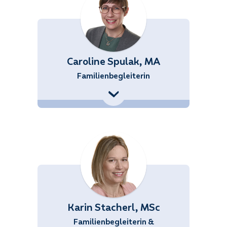
Caroline Spulak, MA
Familienbegleiterin
+43 (676) 858 70 34549
Caroline.Spulak@noetutgut.at
Karin Stacherl, MSc
Familienbegleiterin &