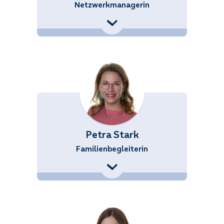
Netzwerkmanagerin
+43 (676) 858 70 34529
Karin.Stacherl@noetutgut.at
Petra Stark
Familienbegleiterin
+43 (676) 858 70 34518
Petra.Stark@noetutgut.at