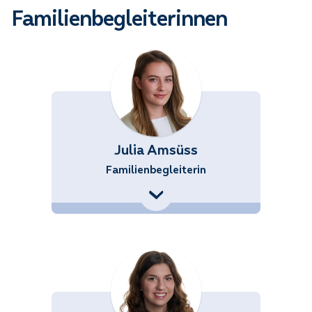
Familienbegleiterinnen
Julia Amsüss
Familienbegleiterin
+43 (676) 858 70 34543
Julia.Amsuess@noetutgut.at