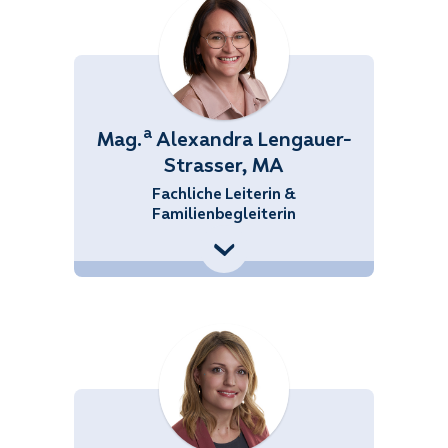
a
Mag.
Alexandra Lengauer-
Strasser, MA
Fachliche Leiterin &
Familienbegleiterin
+43 (676) 858 70
34525
Alexandra.Lengauer-
Strasser@noetutgut.at