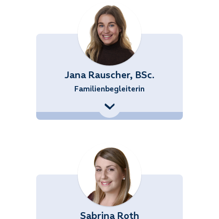
Jana Rauscher, BSc.
Familienbegleiterin
+43 (676) 858 70 34535
Jana.Rauscher@noetutgut.at
Sabrina Roth