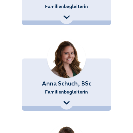
Familienbegleiterin
+43 (676) 858 70 34545
Sabrina.Roth@noetutgut.at
Anna Schuch, BSc
Familienbegleiterin
+43 (676) 858 70 34554
Anna.Schuch@noetutgut.at