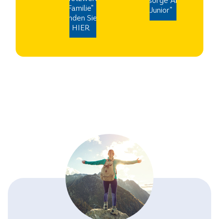
„Vorsorge Aktiv
Familie“
Junior“
finden Sie
HIER