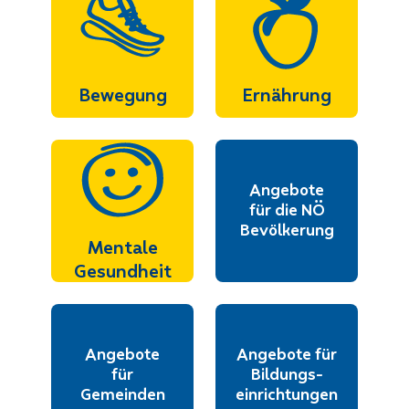
Bewegung
Ernährung
Angebote
für die NÖ
Bevölkerung
Mentale
Gesundheit
Angebote
Angebote für
für
Bildungs-
Gemeinden
einrichtungen