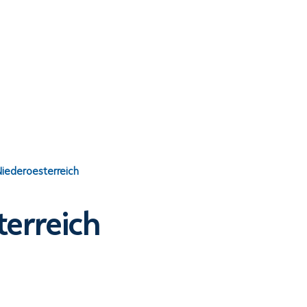
iederoesterreich
erreich