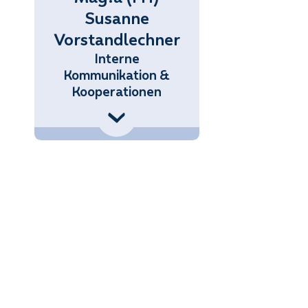
Susanne
Vorstandlechner
Interne
Kommunikation &
Kooperationen
3 (676) 858 70 34317
Vorstandlechner@noetutgut.at