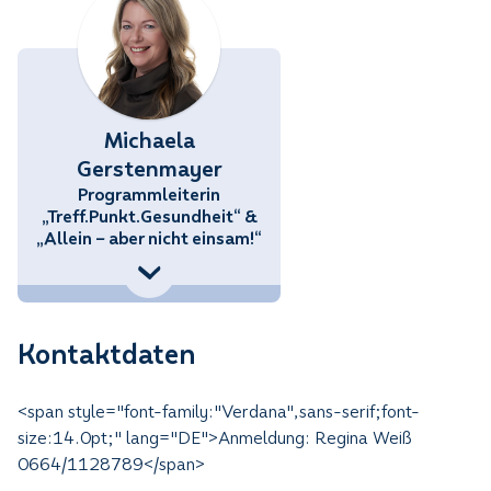
Michaela
Gerstenmayer
Programmleiterin
„Treff.Punkt.Gesundheit“ &
„Allein – aber nicht einsam!“
76) 858 70 34434
stenmayer@noetutgut.at
Kontaktdaten
<span style="font-family:"Verdana",sans-serif;font-
size:14.0pt;" lang="DE">Anmeldung: Regina Weiß
0664/1128789</span>