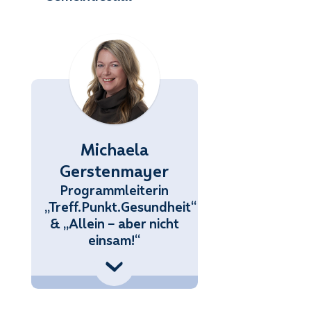
Michaela
Gerstenmayer
Programmleiterin
„Treff.Punkt.Gesundheit“
& „Allein – aber nicht
einsam!“
 (676) 858 70 34434
.Gerstenmayer@noetutgut.at