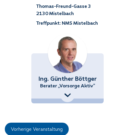
Thomas-Freund-Gasse 3
2130 Mistelbach
Treffpunkt: NMS Mistelbach
Ing. Günther Böttger
Berater „Vorsorge Aktiv“
+43 (676) 858 70 34539
Guenther.Boettger@noetutgut.at
Vorherige Veranstaltung