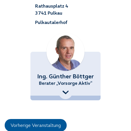
Rathausplatz 4
3741 Pulkau
Pulkautalerhof
Ing. Günther Böttger
Berater „Vorsorge Aktiv“
+43 (676) 858 70 34539
Guenther.Boettger@noetutgut.at
Vorherige Veranstaltung