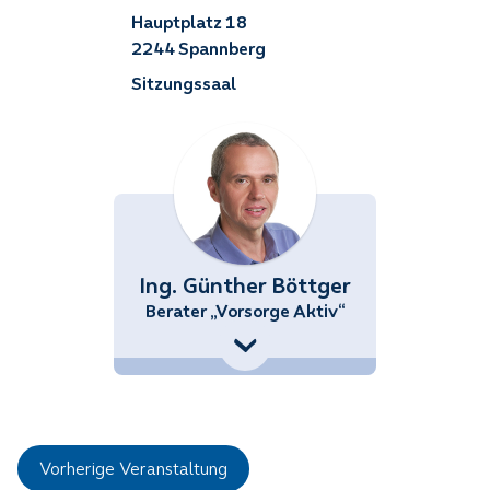
Hauptplatz 18
2244 Spannberg
Sitzungssaal
Ing. Günther Böttger
Berater „Vorsorge Aktiv“
+43 (676) 858 70 34539
Guenther.Boettger@noetutgut.at
Vorherige Veranstaltung