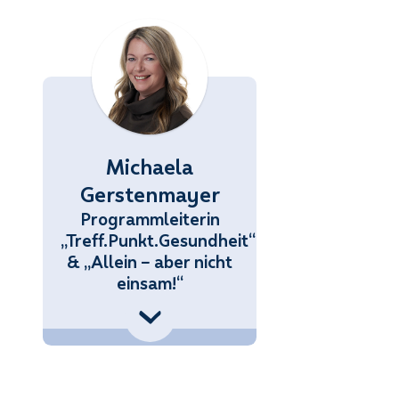
Michaela
Gerstenmayer
Programmleiterin
„Treff.Punkt.Gesundheit“
& „Allein – aber nicht
einsam!“
3 (676) 858 70 34434
.Gerstenmayer@noetutgut.at