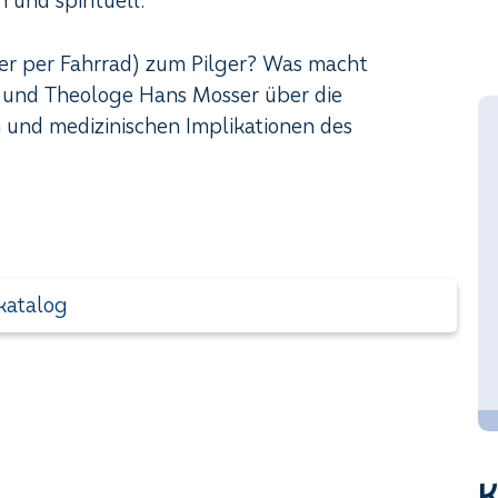
 und spirituell.
er per Fahrrad) zum Pilger? Was macht
 und Theologe Hans Mosser über die
en und medizinischen Implikationen des
katalog
+43 (676) 
Michaela.Gersten
K