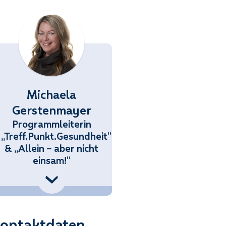
Michaela
Gerstenmayer
Programmleiterin
„Treff.Punkt.Gesundheit“
& „Allein – aber nicht
einsam!“
858 70 34434
mayer@noetutgut.at
ontaktdaten