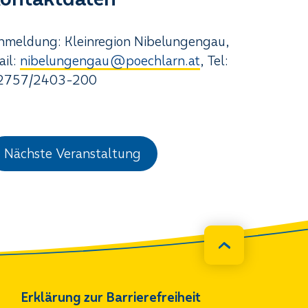
nmeldung: Kleinregion Nibelungengau,
ail:
nibelungengau@poechlarn.at
, Tel:
2757/2403-200
Nächste Veranstaltung
Erklärung zur Barrierefreiheit