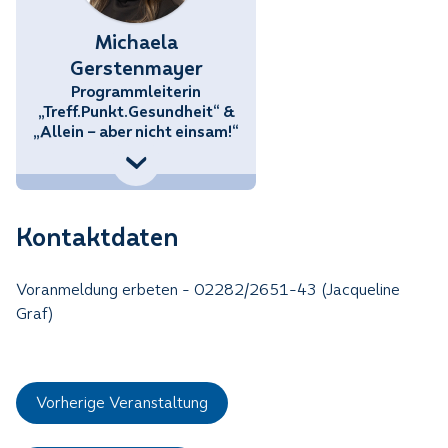
Michaela
Gerstenmayer
Programmleiterin
„Treff.Punkt.Gesundheit“ &
„Allein – aber nicht einsam!“
76) 858 70 34434
stenmayer@noetutgut.at
Kontaktdaten
Voranmeldung erbeten - 02282/2651-43 (Jacqueline
Graf)
Vorherige Veranstaltung