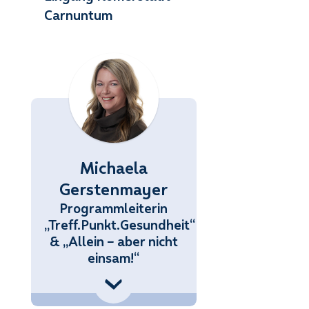
Carnuntum
Michaela
Gerstenmayer
Programmleiterin
„Treff.Punkt.Gesundheit“
& „Allein – aber nicht
einsam!“
 (676) 858 70 34434
.Gerstenmayer@noetutgut.at