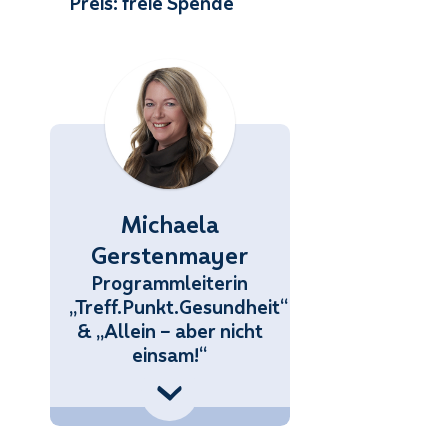
Preis: freie Spende
Michaela
Gerstenmayer
Programmleiterin
„Treff.Punkt.Gesundheit“
& „Allein – aber nicht
einsam!“
3 (676) 858 70 34434
.Gerstenmayer@noetutgut.at