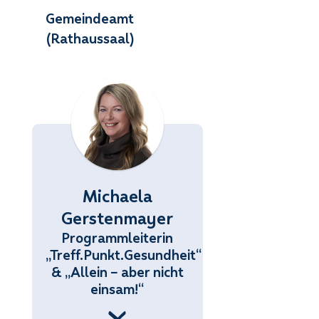
Gemeindeamt
(Rathaussaal)
Michaela
Gerstenmayer
Programmleiterin
„Treff.Punkt.Gesundheit“
& „Allein – aber nicht
einsam!“
 (676) 858 70 34434