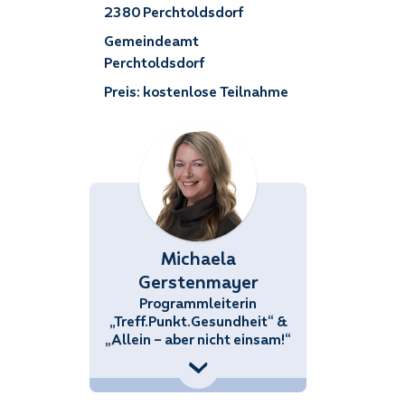
2380 Perchtoldsdorf
Gemeindeamt
Perchtoldsdorf
Preis: kostenlose Teilnahme
Michaela
Gerstenmayer
Programmleiterin
„Treff.Punkt.Gesundheit“ &
„Allein – aber nicht einsam!“
+43 (676) 858 70 34434
Michaela.Gerstenmayer@noetutgut.at