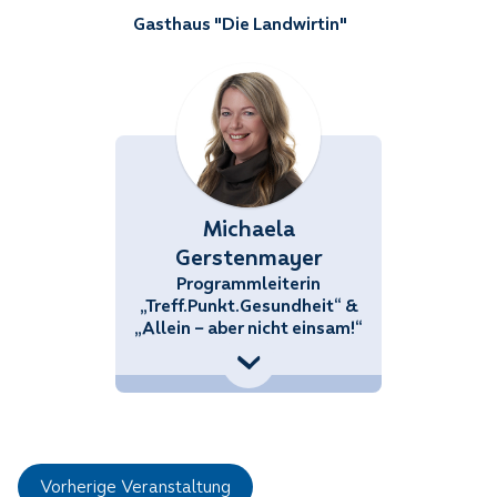
Gasthaus "Die Landwirtin"
Michaela
Gerstenmayer
Programmleiterin
„Treff.Punkt.Gesundheit“ &
„Allein – aber nicht einsam!“
+43 (676) 858 70 34434
Michaela.Gerstenmayer@noetutgut.at
Vorherige Veranstaltung