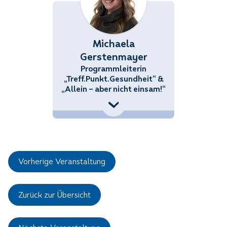
Michaela
Gerstenmayer
Programmleiterin
„Treff.Punkt.Gesundheit“ &
„Allein – aber nicht einsam!“
+43 (676) 858 70 34434
Michaela.Gerstenmayer@noetutgut.at
Vorherige Veranstaltung
Zurück zur Übersicht