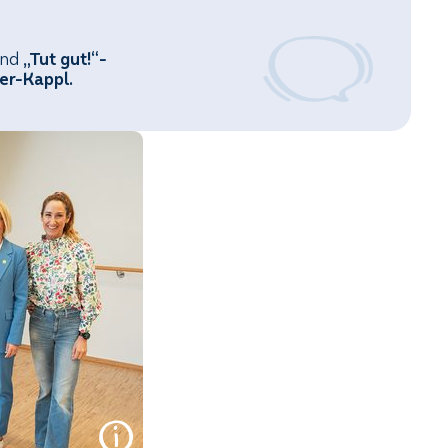
und
„Tut gut!“-
er-Kappl.