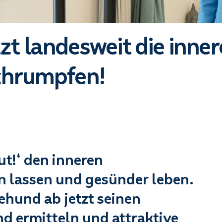
etzt landesweit die inne
chrumpfen!
ut!‘ den inneren
 lassen und gesünder leben.
hund ab jetzt seinen
d ermitteln und attraktive