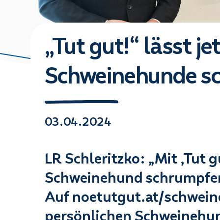
„Tut gut!“ lässt j
Schweinehunde s
03.04.2024
LR Schleritzko: „Mit ‚Tut g
Schweinehund schrumpfen
Auf noetutgut.at/schweine
persönlichen Schweinehun